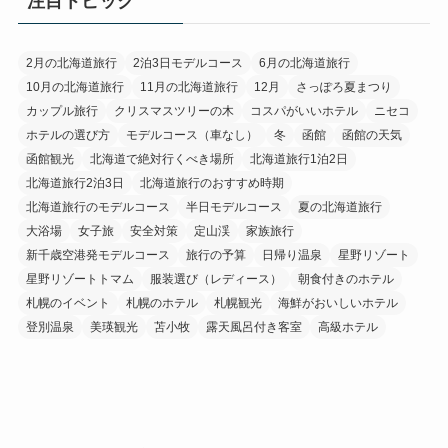
注目トピック
2月の北海道旅行
2泊3日モデルコース
6月の北海道旅行
10月の北海道旅行
11月の北海道旅行
12月
さっぽろ夏まつり
カップル旅行
クリスマスツリーの木
コスパがいいホテル
ニセコ
ホテルの選び方
モデルコース（車なし）
冬
函館
函館の天気
函館観光
北海道で絶対行くべき場所
北海道旅行1泊2日
北海道旅行2泊3日
北海道旅行のおすすめ時期
北海道旅行のモデルコース
半日モデルコース
夏の北海道旅行
大浴場
女子旅
安全対策
定山渓
家族旅行
新千歳空港発モデルコース
旅行の予算
日帰り温泉
星野リゾート
星野リゾートトマム
服装選び（レディース）
朝食付きのホテル
札幌のイベント
札幌のホテル
札幌観光
海鮮がおいしいホテル
登別温泉
美瑛観光
苫小牧
露天風呂付き客室
高級ホテル