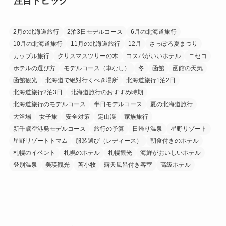
注目トピック
2月の北海道旅行
2泊3日モデルコース
6月の北海道旅行
10月の北海道旅行
11月の北海道旅行
12月
さっぽろ夏まつり
カップル旅行
クリスマスツリーの木
コスパがいいホテル
ニセコ
ホテルの選び方
モデルコース（車なし）
冬
函館
函館の天気
函館観光
北海道で絶対行くべき場所
北海道旅行1泊2日
北海道旅行2泊3日
北海道旅行のおすすめ時期
北海道旅行のモデルコース
半日モデルコース
夏の北海道旅行
大浴場
女子旅
安全対策
定山渓
家族旅行
新千歳空港発モデルコース
旅行の予算
日帰り温泉
星野リゾート
星野リゾートトマム
服装選び（レディース）
朝食付きのホテル
札幌のイベント
札幌のホテル
札幌観光
海鮮がおいしいホテル
登別温泉
美瑛観光
苫小牧
露天風呂付き客室
高級ホテル