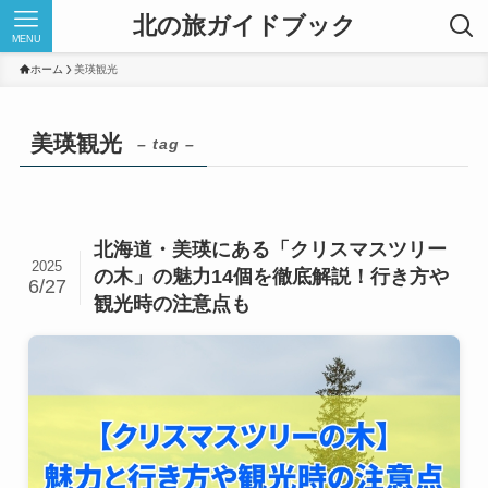
北の旅ガイドブック
MENU
ホーム
美瑛観光
美瑛観光
– tag –
北海道・美瑛にある「クリスマスツリー
2025
の木」の魅力14個を徹底解説！行き方や
6/27
観光時の注意点も