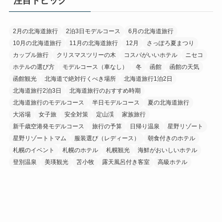
注目トピック
2月の北海道旅行
2泊3日モデルコース
6月の北海道旅行
10月の北海道旅行
11月の北海道旅行
12月
さっぽろ夏まつり
カップル旅行
クリスマスツリーの木
コスパがいいホテル
ニセコ
ホテルの選び方
モデルコース（車なし）
冬
函館
函館の天気
函館観光
北海道で絶対行くべき場所
北海道旅行1泊2日
北海道旅行2泊3日
北海道旅行のおすすめ時期
北海道旅行のモデルコース
半日モデルコース
夏の北海道旅行
大浴場
女子旅
安全対策
定山渓
家族旅行
新千歳空港発モデルコース
旅行の予算
日帰り温泉
星野リゾート
星野リゾートトマム
服装選び（レディース）
朝食付きのホテル
札幌のイベント
札幌のホテル
札幌観光
海鮮がおいしいホテル
登別温泉
美瑛観光
苫小牧
露天風呂付き客室
高級ホテル