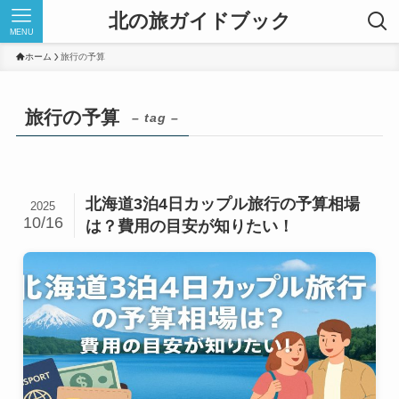
北の旅ガイドブック
MENU
ホーム
旅行の予算
旅行の予算
– tag –
北海道3泊4日カップル旅行の予算相場
2025
10/16
は？費用の目安が知りたい！