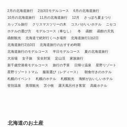
2月の北海道旅行
2泊3日モデルコース
6月の北海道旅行
10月の北海道旅行
11月の北海道旅行
12月
さっぽろ夏まつり
カップル旅行
クリスマスツリーの木
コスパがいいホテル
ニセコ
ホテルの選び方
モデルコース（車なし）
冬
函館
函館の天気
函館観光
北海道で絶対行くべき場所
北海道旅行1泊2日
北海道旅行2泊3日
北海道旅行のおすすめ時期
北海道旅行のモデルコース
半日モデルコース
夏の北海道旅行
大浴場
女子旅
安全対策
定山渓
家族旅行
新千歳空港発モデルコース
旅行の予算
日帰り温泉
星野リゾート
星野リゾートトマム
服装選び（レディース）
朝食付きのホテル
札幌のイベント
札幌のホテル
札幌観光
海鮮がおいしいホテル
登別温泉
美瑛観光
苫小牧
露天風呂付き客室
高級ホテル
北海道のお土産