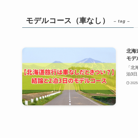
モデルコース（車なし）
– tag –
北海
モデ
「北
泊3日.
202