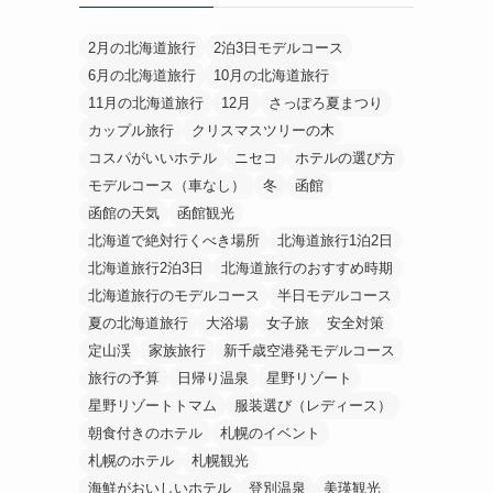
2月の北海道旅行
2泊3日モデルコース
6月の北海道旅行
10月の北海道旅行
11月の北海道旅行
12月
さっぽろ夏まつり
カップル旅行
クリスマスツリーの木
コスパがいいホテル
ニセコ
ホテルの選び方
モデルコース（車なし）
冬
函館
函館の天気
函館観光
北海道で絶対行くべき場所
北海道旅行1泊2日
北海道旅行2泊3日
北海道旅行のおすすめ時期
北海道旅行のモデルコース
半日モデルコース
夏の北海道旅行
大浴場
女子旅
安全対策
定山渓
家族旅行
新千歳空港発モデルコース
旅行の予算
日帰り温泉
星野リゾート
星野リゾートトマム
服装選び（レディース）
朝食付きのホテル
札幌のイベント
札幌のホテル
札幌観光
海鮮がおいしいホテル
登別温泉
美瑛観光