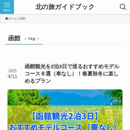
北の旅ガイドブック
MENU
ホーム
函館
函館
– tag –
函館観光を2泊3日で巡るおすすめモデル
2025
コース８選（車なし）！春夏秋冬に楽し
4/11
めるプラン