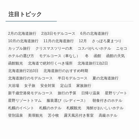
注目トピック
2月の北海道旅行
2泊3日モデルコース
6月の北海道旅行
10月の北海道旅行
11月の北海道旅行
12月
さっぽろ夏まつり
カップル旅行
クリスマスツリーの木
コスパがいいホテル
ニセコ
ホテルの選び方
モデルコース（車なし）
冬
函館
函館の天気
函館観光
北海道で絶対行くべき場所
北海道旅行1泊2日
北海道旅行2泊3日
北海道旅行のおすすめ時期
北海道旅行のモデルコース
半日モデルコース
夏の北海道旅行
大浴場
女子旅
安全対策
定山渓
家族旅行
新千歳空港発モデルコース
旅行の予算
日帰り温泉
星野リゾート
星野リゾートトマム
服装選び（レディース）
朝食付きのホテル
札幌のイベント
札幌のホテル
札幌観光
海鮮がおいしいホテル
登別温泉
美瑛観光
苫小牧
露天風呂付き客室
高級ホテル