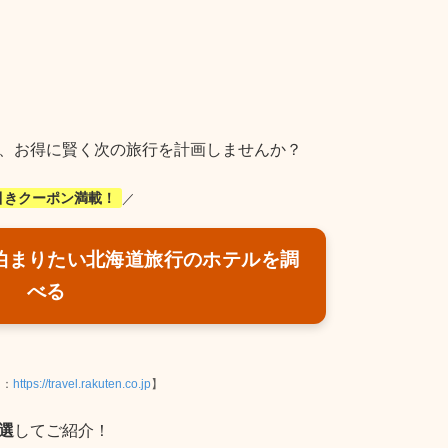
、お得に賢く次の旅行を計画しませんか？
引きクーポン満載！
／
泊まりたい北海道旅行のホテルを調
べる
ト：
https://travel.rakuten.co.jp
】
選
してご紹介！