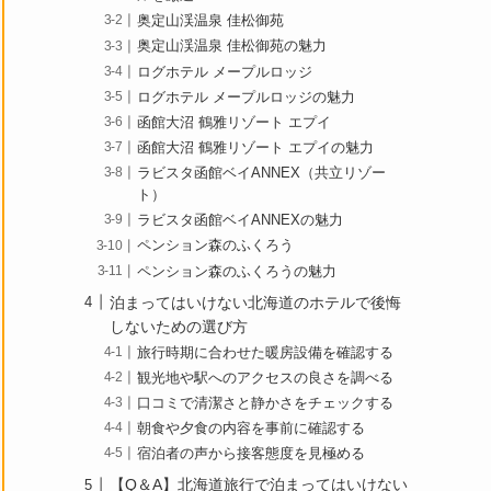
奥定山渓温泉 佳松御苑
奥定山渓温泉 佳松御苑の魅力
ログホテル メープルロッジ
ログホテル メープルロッジの魅力
函館大沼 鶴雅リゾート エプイ
函館大沼 鶴雅リゾート エプイの魅力
ラビスタ函館ベイANNEX（共立リゾー
ト）
ラビスタ函館ベイANNEXの魅力
ペンション森のふくろう
ペンション森のふくろうの魅力
泊まってはいけない北海道のホテルで後悔
しないための選び方
旅行時期に合わせた暖房設備を確認する
観光地や駅へのアクセスの良さを調べる
口コミで清潔さと静かさをチェックする
朝食や夕食の内容を事前に確認する
宿泊者の声から接客態度を見極める
【Q＆A】北海道旅行で泊まってはいけない