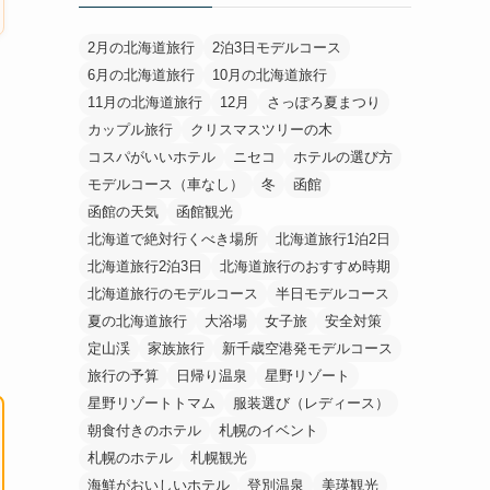
2月の北海道旅行
2泊3日モデルコース
6月の北海道旅行
10月の北海道旅行
11月の北海道旅行
12月
さっぽろ夏まつり
カップル旅行
クリスマスツリーの木
コスパがいいホテル
ニセコ
ホテルの選び方
モデルコース（車なし）
冬
函館
函館の天気
函館観光
北海道で絶対行くべき場所
北海道旅行1泊2日
北海道旅行2泊3日
北海道旅行のおすすめ時期
北海道旅行のモデルコース
半日モデルコース
夏の北海道旅行
大浴場
女子旅
安全対策
定山渓
家族旅行
新千歳空港発モデルコース
旅行の予算
日帰り温泉
星野リゾート
星野リゾートトマム
服装選び（レディース）
朝食付きのホテル
札幌のイベント
札幌のホテル
札幌観光
海鮮がおいしいホテル
登別温泉
美瑛観光